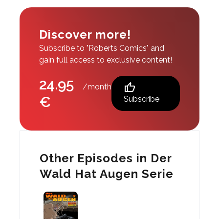
Discover more!
Subscribe to "Roberts Comics" and
gain full access to exclusive content!
24.95
thumb_up
/month
€
Subscribe
Other Episodes in Der
Wald Hat Augen Serie