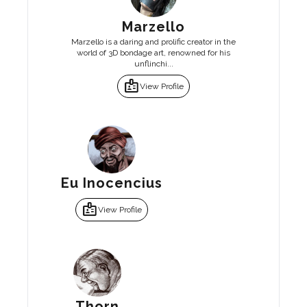
Marzello
Marzello is a daring and prolific creator in the
world of 3D bondage art, renowned for his
unflinchi...
badge
View Profile
Eu Inocencius
badge
View Profile
Thorn