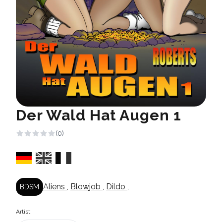
Der Wald Hat Augen 1
(0)
Aliens
,
Blowjob
,
Dildo
,
BDSM
Artist: