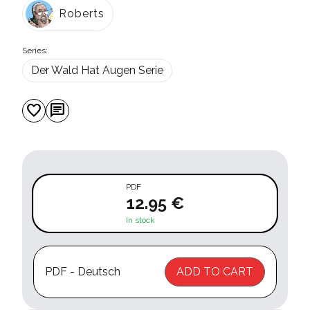
Roberts
Series:
Der Wald Hat Augen Serie
favorite
chat
PDF
12.95 €
In stock
PDF - Deutsch
ADD TO CART