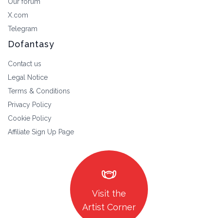
Our forum
X.com
Telegram
Dofantasy
Contact us
Legal Notice
Terms & Conditions
Privacy Policy
Cookie Policy
Affiliate Sign Up Page
masks
Visit the
Artist Corner