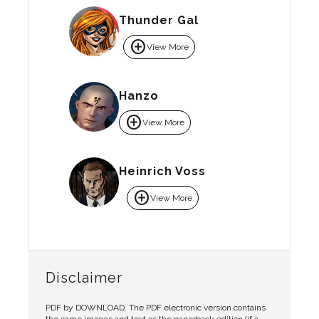
Thunder Gal
add_circle
View More
Hanzo
add_circle
View More
Heinrich Voss
add_circle
View More
Disclaimer
PDF by DOWNLOAD. The PDF electronic version contains