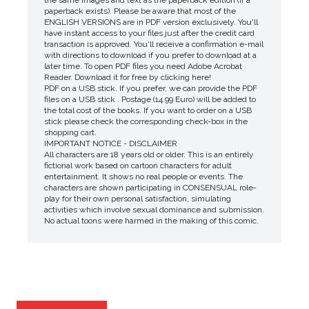
the same images and text as the paperback edition (if a
paperback exists). Please be aware that most of the
ENGLISH VERSIONS are in PDF version exclusively. You'll
have instant access to your files just after the credit card
transaction is approved. You'll receive a confirmation e-mail
with directions to download if you prefer to download at a
later time. To open PDF files you need Adobe Acrobat
Reader. Download it for free by clicking here!
PDF on a USB stick. If you prefer, we can provide the PDF
files on a USB stick . Postage (14.99 Euro) will be added to
the total cost of the books. If you want to order on a USB
stick please check the corresponding check-box in the
shopping cart.
IMPORTANT NOTICE - DISCLAIMER
All characters are 18 years old or older. This is an entirely
fictional work based on cartoon characters for adult
entertainment. It shows no real people or events. The
characters are shown participating in CONSENSUAL role-
play for their own personal satisfaction, simulating
activities which involve sexual dominance and submission.
No actual toons were harmed in the making of this comic.