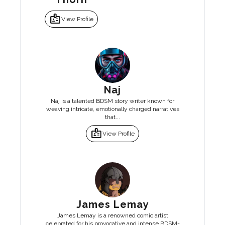
badge
View Profile
Naj
Naj is a talented BDSM story writer known for
weaving intricate, emotionally charged narratives
that...
badge
View Profile
James Lemay
James Lemay is a renowned comic artist
celebrated for his provocative and intense BDSM-