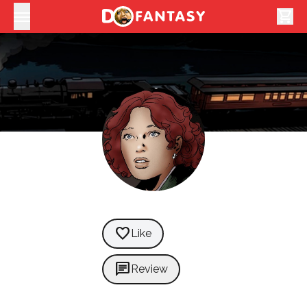
shopping_cart
favorite
Like
chat
Review