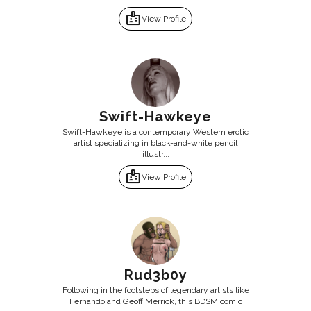
badge
View Profile
Swift-Hawkeye
Swift-Hawkeye is a contemporary Western erotic
artist specializing in black-and-white pencil
illustr...
badge
View Profile
Rud3b0y
Following in the footsteps of legendary artists like
Fernando and Geoff Merrick, this BDSM comic