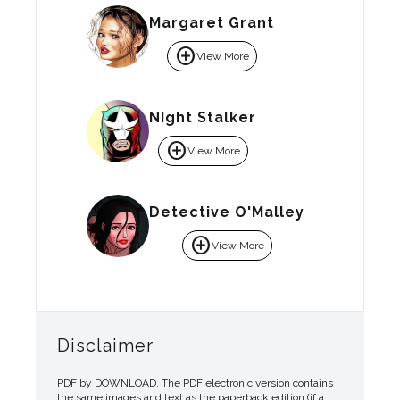
Margaret Grant
add_circle
View More
NIght Stalker
add_circle
View More
Detective O'Malley
add_circle
View More
Disclaimer
PDF by DOWNLOAD. The PDF electronic version contains
the same images and text as the paperback edition (if a