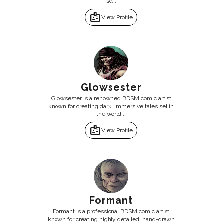
sc...
badge
View Profile
Glowsester
Glowsester is a renowned BDSM comic artist
known for creating dark, immersive tales set in
the world...
badge
View Profile
Formant
Formant is a professional BDSM comic artist
known for creating highly detailed, hand-drawn