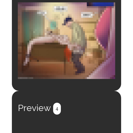
Login to preview.
Register
Login
Preview
4