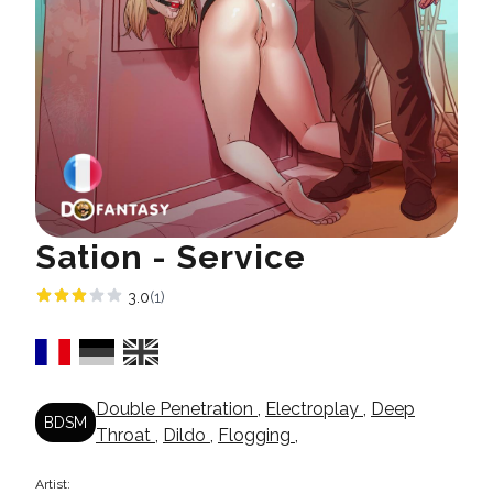
Sation - Service
3.0
(1)
Double Penetration
,
Electroplay
,
Deep
BDSM
Throat
,
Dildo
,
Flogging
,
Artist: