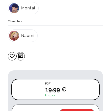
Montal
Characters
Naomi
favorite
chat
PDF
19.99 €
In stock