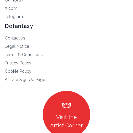
Our forum
X.com
Telegram
Dofantasy
Contact us
Legal Notice
Terms & Conditions
Privacy Policy
Cookie Policy
Affiliate Sign Up Page
masks
Visit the
Artist Corner