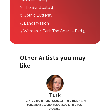
2.
The Syndicate 4
3.
Gothic Butterfly
4.
Bank Invasion
5.
Women in Peril: The Agent - Part 5
Other Artists you may
like
Turk
Turk is a prominent illustrator in the BDSM and
bondage art scene, celebrated for his bold,
evocativ...