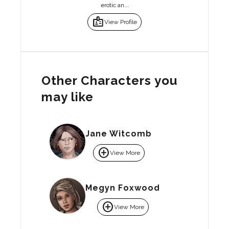
erotic an...
badge
View Profile
Other Characters you
may like
Jane Witcomb
add_circle
View More
Megyn Foxwood
add_circle
View More