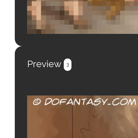
Login to preview.
Register
Login
Preview
3