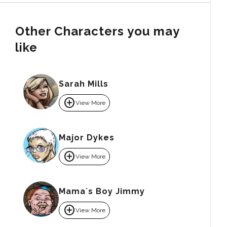
Other Characters you may
like
Sarah Mills
add_circle
View More
Major Dykes
add_circle
View More
Mama´s Boy Jimmy
add_circle
View More