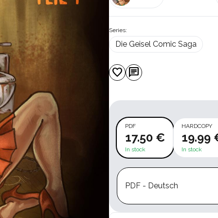
Series:
Die Geisel Comic Saga
favorite
chat
PDF
HARDCOPY
17.50 €
19.99 
In stock
In stock
PDF - Deutsch