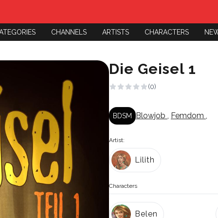
ATEGORIES
CHANNELS
ARTISTS
CHARACTERS
NE
Die Geisel 1
(0)
Blowjob
,
Femdom
,
BDSM
Artist:
Lilith
Characters
Belen