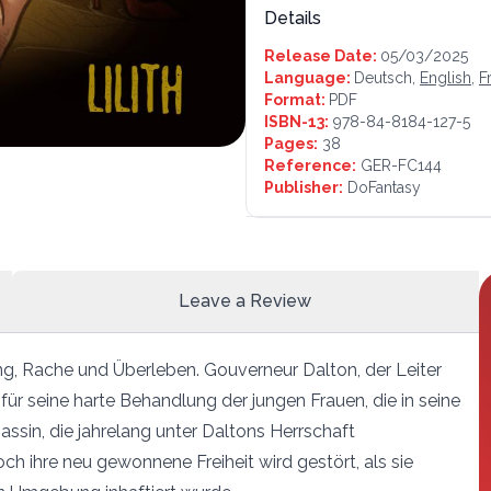
Details
Release Date:
05/03/2025
Language:
Deutsch,
English
,
F
Format:
PDF
ISBN-13:
978-84-8184-127-5
Pages:
38
Reference:
GER-FC144
Publisher:
DoFantasy
Leave a Review
g, Rache und Überleben. Gouverneur Dalton, der Leiter
r seine harte Behandlung der jungen Frauen, die in seine
assin, die jahrelang unter Daltons Herrschaft
ch ihre neu gewonnene Freiheit wird gestört, als sie