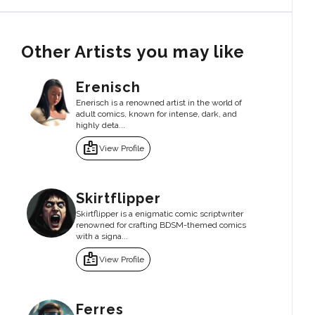
Other Artists you may like
Erenisch
Enerisch is a renowned artist in the world of
adult comics, known for intense, dark, and
highly deta...
badge
View Profile
Skirtflipper
Skirtflipper is a enigmatic comic scriptwriter
renowned for crafting BDSM-themed comics
with a signa...
badge
View Profile
Ferres