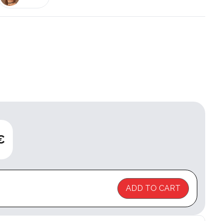
€
ADD TO CART