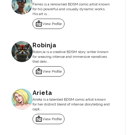
Ferres is a renowned BDSM comic artist known
for his powerful and visually dynamic works.
His art is...
badge
View Profile
Robinja
RobinJa is a creative BDSM story writer known
for weaving intense and immersive narratives
that delv...
badge
View Profile
Arieta
Arieta is a talented BDSM comic artist known
for her distinct blend of intense storytelling and
capt...
badge
View Profile